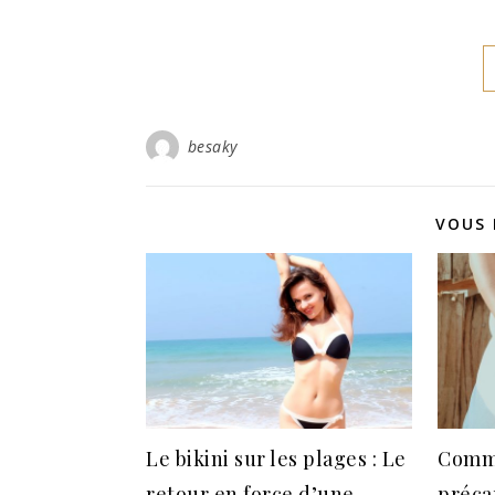
besaky
VOUS 
Le bikini sur les plages : Le
Comme
retour en force d’une
préca