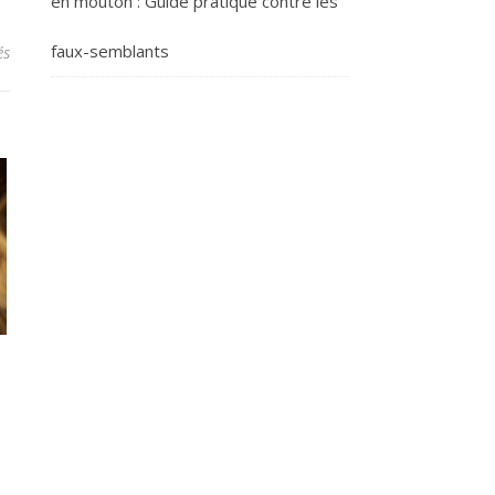
en mouton : Guide pratique contre les
faux-semblants
sur La Prière de Consultation : Une pratique millénaire pour apaiser
és