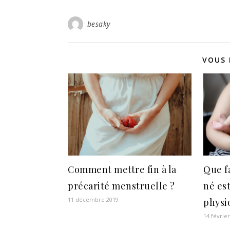
besaky
VOUS 
Comment mettre fin à la
Que f
précarité menstruelle ?
né est
11 décembre 2019
physi
14 févrie