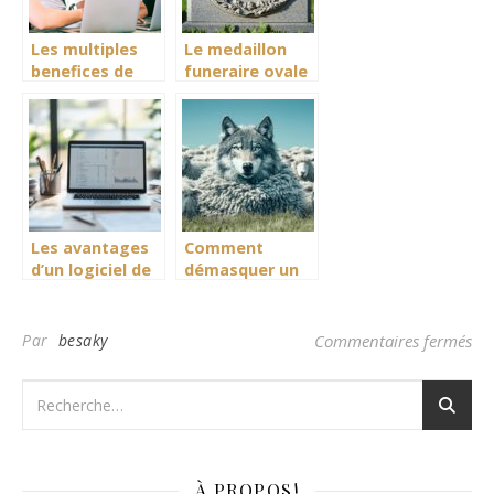
Les multiples
Le medaillon
benefices de
funeraire ovale
faire appel a
connecte :
une agence
quand la realite
social media
augmentee
paris
sublime le
souvenir
Les avantages
Comment
d’un logiciel de
démasquer un
facturation
loup déguisé en
gratuit pour
mouton : Guide
automatiser la
pratique contre
sur
Par
besaky
Commentaires fermés
gestion des
les faux-
factures
semblants
À PROPOS!