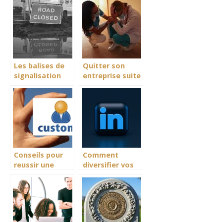
les astuces
mobile
pour un suivi
facilite
Les balises de
Quitter son
signalisation
entreprise suite
d’un chantier :
à un burn-out
leur importance
Conseils pour
Comment
reussir une
diversifier vos
prospection
publications sur
linkedin pour
attirer plus
d’attention