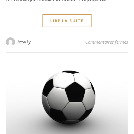
LIRE LA SUITE
sur
besaky
Commentaires fermés