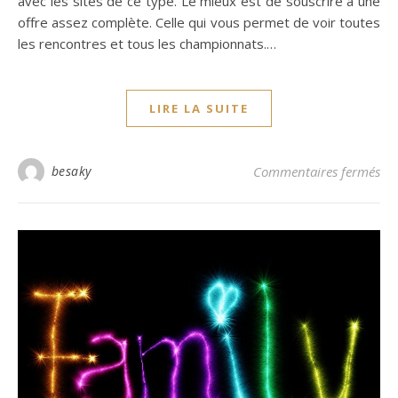
avec les sites de ce type. Le mieux est de souscrire à une
offre assez complète. Celle qui vous permet de voir toutes
les rencontres et tous les championnats.…
LIRE LA SUITE
sur
besaky
Commentaires fermés