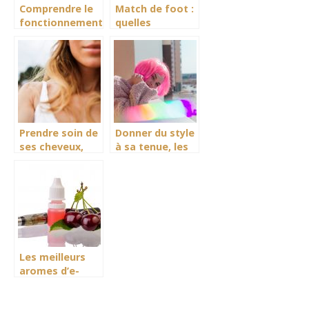
Comprendre le
Match de foot :
fonctionnement
quelles
du hotspot
solutions quand
mobile
on n’a pas les
chaînes TV ?
Prendre soin de
Donner du style
ses cheveux,
à sa tenue, les
comment s’y
idées originales.
prendre ?
Les meilleurs
aromes d’e-
liquide