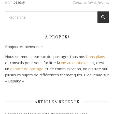
sur
Par
besaky
Commentaires fermés
À PROPOS!
Bonjour et bienvenue !
Nous sommes heureux de partager tous nos
bons plans
et conseils pour vous faciliter la
vie au quotidien
. Ici, c’est
un
espace de partage
et de communication, on discute sur
plusieurs sujets de différentes thématiques. Bienvenue sur
« Besaky »
ARTICLES RÉCENTS
Comment obtenir un acte de naissance en ligne